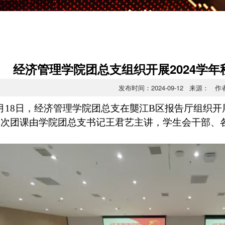
经济管理学院团总支组织开展2024学
发布时间：2024-09-12 来源： 
月18日，经济管理学院团总支
在龑江
B区报告厅
组织开
本次团课由学院团总支书记王君艺主讲，学生会干部、