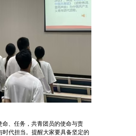
使命、任务，共青团员的使命与责
与时代担当。提醒大家要具备坚定的