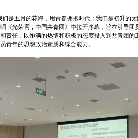
我们是五月的花海，用青春拥抱时代；我们是初升的太
共唱《光荣啊，中国共青团》中拉开序幕，旨在引导团
命和责任，以饱满的热情和积极的态度投入到共青团的
团员青年的思想政治素质和综合能力。