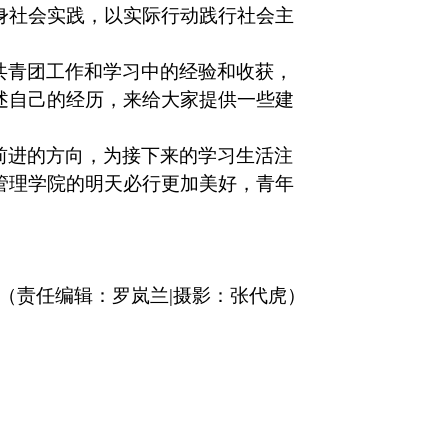
身社会实践，以实际行动践行社会主
共青团工作和学习中的经验和收获，
述自己的经历，来给大家提供一些建
前进的方向，为接下来的学习生活注
管理学院的明天必行更加美好，青年
（责任编辑：罗岚兰|摄影：张代虎）