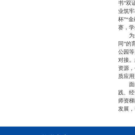
书”双
业筑牢
杯”“
赛，学
为
同”的
公园等
对接。
资源，
质应用
面
践、经
师资梯
发展，