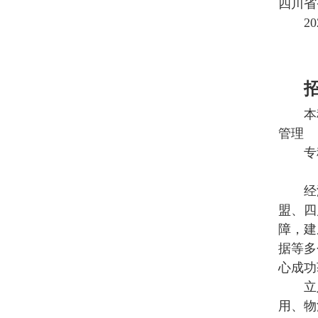
四川省
2
本
管理
专
经
盟、四
障，建
据等多
心成功
立
用、物