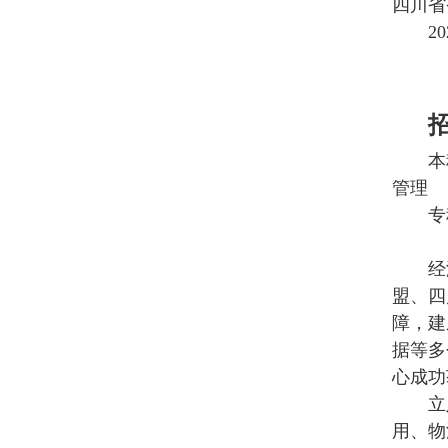
四川省
2
本
管理
专
经
盟、四
障，建
据等多
心成功
立
用、物