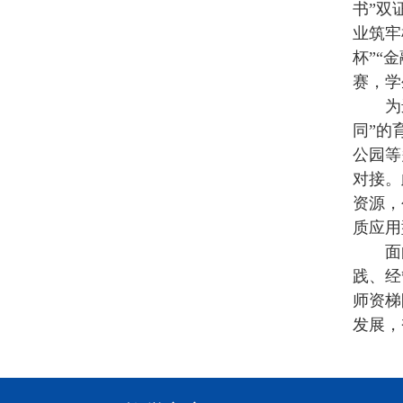
书”双
业筑牢
杯”“
赛，学
为
同”的
公园等
对接。
资源，
质应用
面
践、经
师资梯
发展，