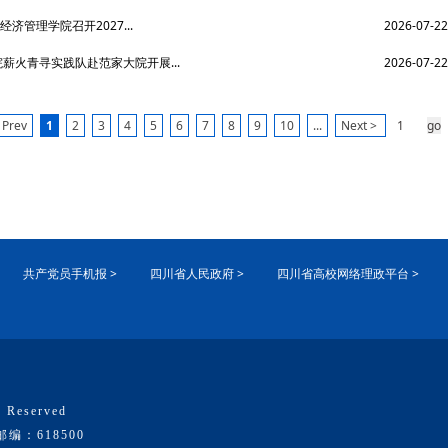
管理学院召开2027...
2026-07-22
火青寻实践队赴范家大院开展...
2026-07-22
 Prev
1
2
3
4
5
6
7
8
9
10
...
Next >
共产党员手机报 >
四川省人民政府 >
四川省高校网络理政平台 >
 Reserved
：618500