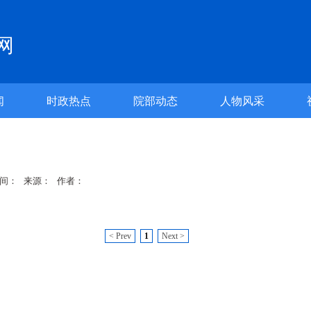
网
闻
时政热点
院部动态
人物风采
间： 来源： 作者：
< Prev
1
Next >