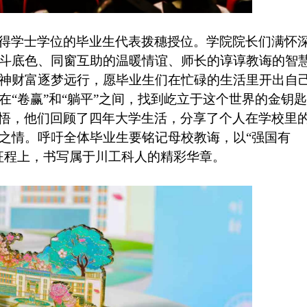
得学士学位的毕业生代表拨穗授位。学院院长们满怀
斗底色、同窗互助的温暖情谊、师长的谆谆教诲的智
神财富逐梦远行，愿毕业生们在忙碌的生活里开出自
“卷赢”和“躺平”之间，找到屹立于这个世界的金钥
悟，他们回顾了四年大学生活，分享了个人在学校里
之情。呼吁全体毕业生要铭记母校教诲，以“强国有
征程上，书写属于川工科人的精彩华章。