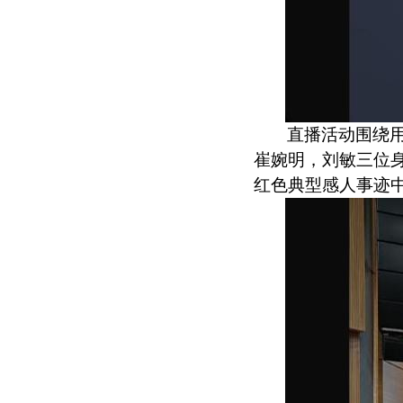
直播活动围绕
崔婉明，刘敏三位
红色典型感人事迹