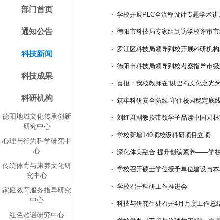
部门首页
·
学校开展PLC全流程设计专题学术讲
通知公告
·
德阳市科技局专家组到访学校评审市
·
罗江区科技局领导到校开展科研机构
科技新闻
·
德阳市科技局领导到校考察指导市级
科技成果
·
喜报：我校教师在“以巴蜀文化之光为中
科研机构
·
筑牢科研安全防线 守住校园稳定底线—
德阳地域文化传承创新
·
刘红君副教授带领学子品读中国园林
研究中心
·
学校新增140项校级科研项目立项
心理与行为科学研究中
心
·
深化体美融合 提升创编素养——学
传统体育与康养文化研
·
学校召开硕士学位授予单位建设与本
究中心
·
学校召开科研工作推进会
家庭教育服务指导研究
中心
·
科技与研究生处召开4月月度工作总
红色歌谣研究中心