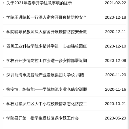
关于2021年春季开学注意事项的提示
2021-02-22
学院王进院长一行深入宿舍开展疫情防控安全
2020-12-18
教育
学院辅导员教师深入宿舍开展疫情防控安全教
2020-12-11
育指导
四川工业科技学院多措并举进一步加强校园疫
2020-12-10
情防控
学校召开疫情防控工作会进一步安排部署近期
2020-12-09
疫情防控工作
深圳前海承恩智能产业发展集团向学校 捐赠
2020-11-20
两万只口罩
抗疫情、练技能——学院物流专业仓储实训顺
2020-11-16
利开展
学校迎接罗江区大中小院校疫情常态化防控工
2020-10-21
作督查
学院召开第一批学生返校复课专题工作会
2020-05-29