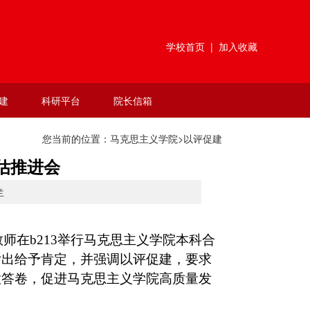
学校首页
|
加入收藏
建
科研平台
院长信箱
您当前的位置：
马克思主义学院
>
以评促建
估推进会
兰
教师在
b213
举行马克思主义学院本科合
付出给予肯定，并强调以评促建，要求
意答卷，促进马克思主义学院高质量发