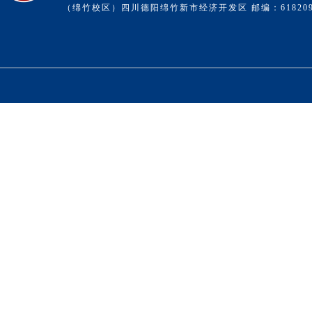
（绵竹校区）四川德阳绵竹新市经济开发区 邮编：61820