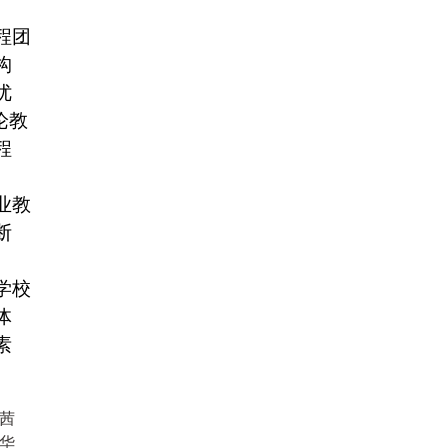
程团
构
优
论教
程
业教
断
学校
体
素
茜
华