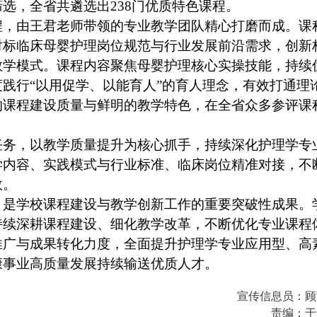
选，全省共遴选出238门优质特色课程。
程，由王君老师带领的专业教学团队精心打磨而成。课
对标临床母婴护理岗位规范与行业发展前沿需求，创新
教学模式。课程内容聚焦母婴护理核心实操技能，持续
践行“以用促学、以能育人”的育人理念，有效打通理
的课程建设质量与鲜明的教学特色，在全省众多参评课
任务，以教学质量提升为核心抓手，持续深化护理学专
学内容、实践模式与行业标准、临床岗位精准对接，不
效。
，是学校课程建设与教学创新工作的重要突破性成果。
持续深耕课程建设、细化教学改革，不断优化专业课程
推广与成果转化力度，全面提升护理学专业应用型、高
康事业高质量发展持续输送优质人才。
宣传信息员：
顾
责编：
于