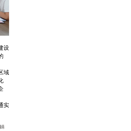
建设
的
区域
化
企
通实
娟